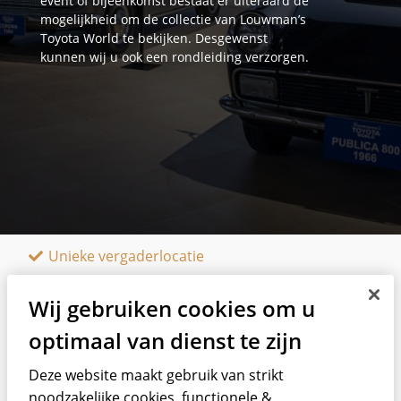
event of bijeenkomst bestaat er uiteraard de
mogelijkheid om de collectie van Louwman’s
Toyota World te bekijken. Desgewenst
kunnen wij u ook een rondleiding verzorgen.
Unieke vergaderlocatie
Automotive ambiance
Wij gebruiken cookies om u
Goed bereikbaar
optimaal van dienst te zijn
Deze website maakt gebruik van strikt
noodzakelijke cookies, functionele &