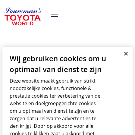
Wij gebruiken cookies om u
optimaal van dienst te zijn
Toyota RAV EV XA10
Deze website maakt gebruik van strikt
In 1995 startte Toyota met de
noodzakelijke cookies, functionele &
ontwikkeling van de eerste RAV4 EV. De
prestatie cookies ter verbetering van de
website en doelgroepgerichte cookies
RAV4 EV is een volledig elektrische versie
om u optimaal van dienst te zijn en te
van de populaire RAV4 SUV, zonder
zorgen dat u relevante advertenties te
uitstoot. Het eerste prototype van de RAV
zien krijgt. Door op akkoord voor alle
EV won de Scandinavische Electric Car
cookies te klikken gaat u akkoord met