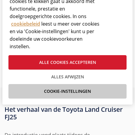
in Europa geïmporteerd is.
cookies te klikken gaat u akkoord met
functionele, prestatie en
doelgroepgerichte cookies. In ons
cookiebeleid
leest u meer over cookies
en via 'Cookie-instellingen' kunt u per
doeleinde uw cookievoorkeuren
instellen.
ALLE COOKIES ACCEPTEREN
ALLES AFWIJZEN
COOKIE-INSTELLINGEN
Het verhaal van de Toyota Land Cruiser
FJ25
De introductie vond plaats tijdens de