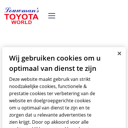
Wij gebruiken cookies om u
Toyota Land Cruiser
optimaal van dienst te zijn
FJ25
Deze website maakt gebruik van strikt
noodzakelijke cookies, functionele &
De tweede generatie Land Cruiser,
prestatie cookies ter verbetering van de
website en doelgroepgerichte cookies
bekend als de 20 serie, is geproduceerd
om u optimaal van dienst te zijn en te
vanaf november 1955. Deze Toyota
zorgen dat u relevante advertenties te
Landcruiser is de eerste Landcruiser die
zien krijgt. Door op akkoord voor alle